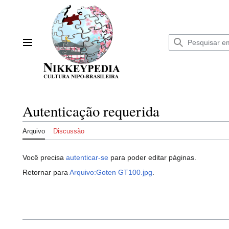
Ir
para
o
conteúdo
Menu principal
Autenticação requerida
Arquivo
Discussão
Você precisa
autenticar-se
para poder editar páginas.
Retornar para
Arquivo:Goten GT100.jpg
.