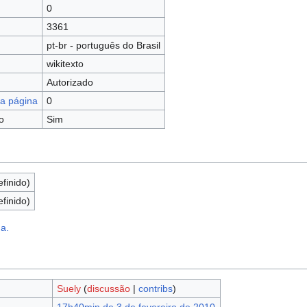
0
3361
pt-br - português do Brasil
wikitexto
Autorizado
a página
0
o
Sim
efinido)
efinido)
na.
Suely
(
discussão
|
contribs
)