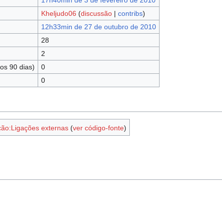
17h40min de 3 de fevereiro de 2010
Kheljudo06
(
discussão
|
contribs
)
12h33min de 27 de outubro de 2010
28
2
os 90 dias)
0
0
ção:Ligações externas
(
ver código-fonte
)