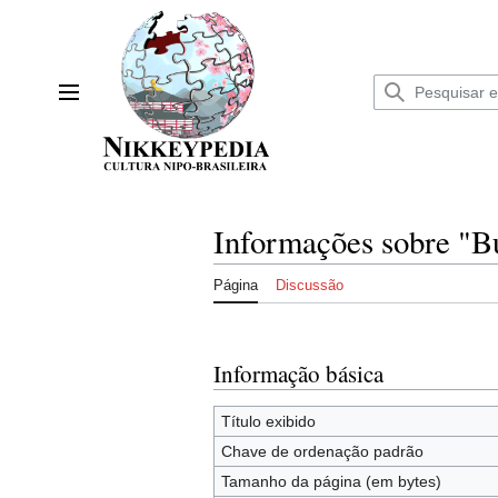
Ir
para
o
conteúdo
Menu principal
Informações sobre "
Página
Discussão
Informação básica
Título exibido
Chave de ordenação padrão
Tamanho da página (em bytes)