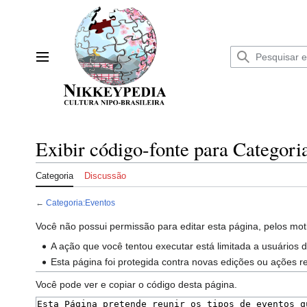
Ir
para
o
conteúdo
Menu principal
Exibir código-fonte para Categori
Categoria
Discussão
←
Categoria:Eventos
Você não possui permissão para editar esta página, pelos moti
A ação que você tentou executar está limitada a usuários 
Esta página foi protegida contra novas edições ou ações r
Você pode ver e copiar o código desta página.