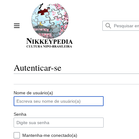
Ir
para
o
conteúdo
Menu principal
Autenticar-se
Nome de usuário(a)
Senha
Mantenha-me conectado(a)