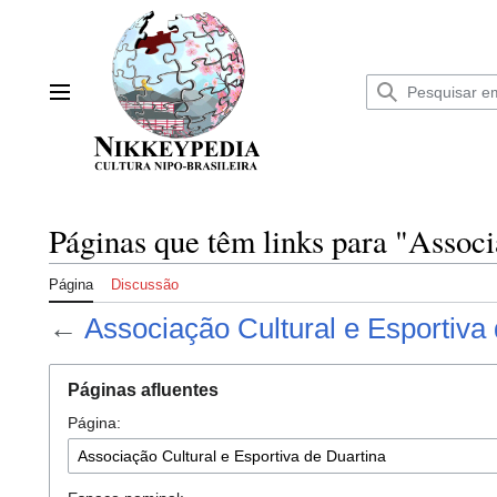
Ir
para
o
conteúdo
Menu principal
Páginas que têm links para "Associ
Página
Discussão
←
Associação Cultural e Esportiva
Páginas afluentes
Página: