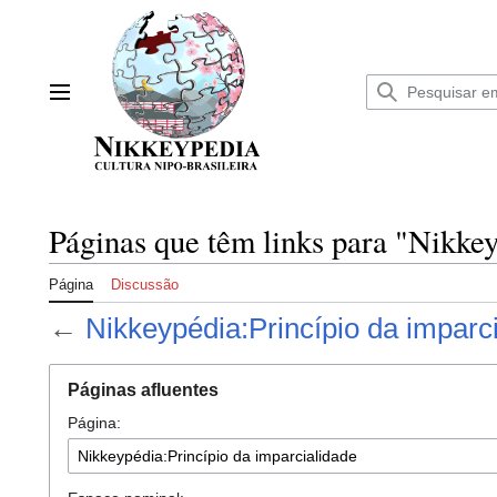
Ir
para
o
conteúdo
Menu principal
Páginas que têm links para "Nikkey
Página
Discussão
←
Nikkeypédia:Princípio da imparc
Páginas afluentes
Página: