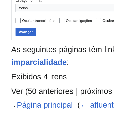
Espaço nominal:
todos
Ocultar transclusões
Ocultar ligações
Oculta
Avançar
As seguintes páginas têm li
imparcialidade
:
Exibidos 4 itens.
Ver (
50 anteriores
|
próximos
Página principal
‎
(
← afluen