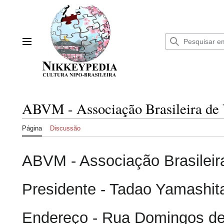
Ir
para
o
conteúdo
Menu principal
ABVM - Associação Brasileira de 
Página
Discussão
ABVM - Associação Brasileir
Presidente - Tadao Yamashit
Endereço - Rua Domingos de M