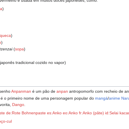
o vermelho é usada em muitos doces japoneses, como:
ia
)
queca
)
o
)
zenzai
(
sopa
)
japonês tradicional cozido no vapor)
esenho
Anpanman
é um pão de
anpan
antropomorfo com recheio de an
é o primeiro nome de uma personagem popular do
mangá
/
anime
Nar
vorita,
Dango
.
ste
de:Rote Bohnenpaste
es:Anko
eo:Anko
fr:Anko (pâte)
id:Selai kac
oço-cul