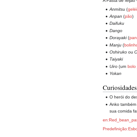
A Pasta de feijã
Anmitsu
(
gelé
Anpan
(
pão
)
Daifuku
Dango
Dorayaki
(
pan
Manju
(
bolinh
Oshiruko
ou
O
Taiyaki
Uiro
(um
bolo
Yokan
Curiosidades
O herói do d
Anko também 
sua comida fa
en:Red_bean_pa
Predefinição:Esb