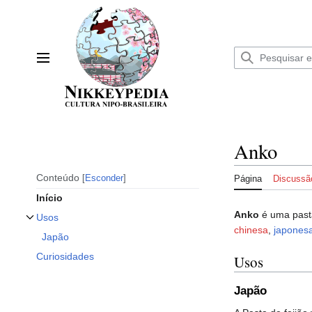
Ir
para
o
conteúdo
Menu principal
Anko
Conteúdo
Esconder
Página
Discussã
Início
Anko
é uma pasta
Usos
Alternar subseção Usos
chinesa
,
japones
Japão
Curiosidades
Usos
Japão