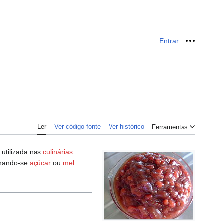
Entrar
Ferrame
Ler
Ver código-fonte
Ver histórico
Ferramentas
É utilizada nas
culinárias
ionando-se
açúcar
ou
mel
.