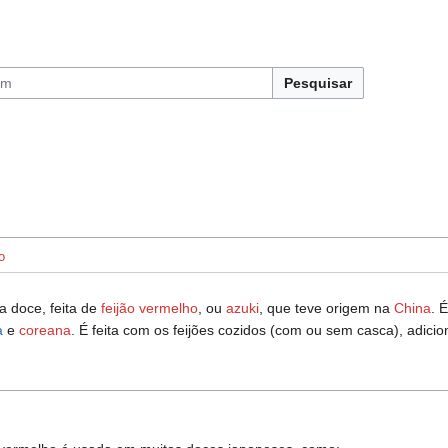
Pesquisar
o
 doce, feita de
feijão
vermelho
, ou
azuki
, que teve origem na
China
. 
a
e
coreana
. É feita com os feijões cozidos (com ou sem casca), adic