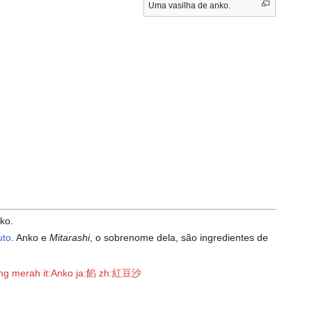
Uma vasilha de anko.
ko.
uto
. Anko e
Mitarashi
, o sobrenome dela, são ingredientes de
ang merah
it:Anko
ja:餡
zh:紅豆沙