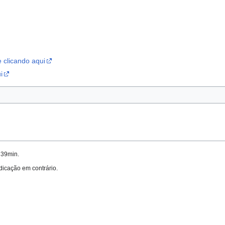
e clicando aqui
i
h39min.
ndicação em contrário.