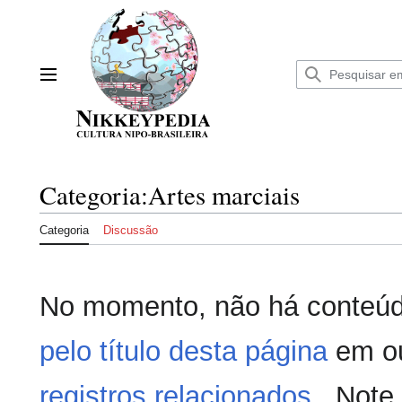
Ir
para
o
conteúdo
Menu principal
Categoria
:
Artes marciais
Categoria
Discussão
No momento, não há conteúd
pelo título desta página
em ou
registros relacionados
. Note