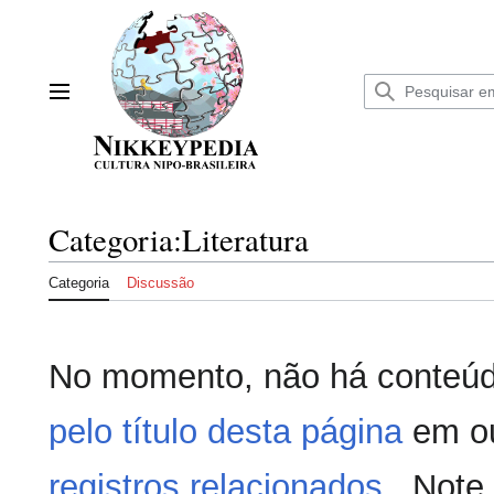
Ir
para
o
conteúdo
Menu principal
Categoria
:
Literatura
Categoria
Discussão
No momento, não há conteúd
pelo título desta página
em ou
registros relacionados
. Note