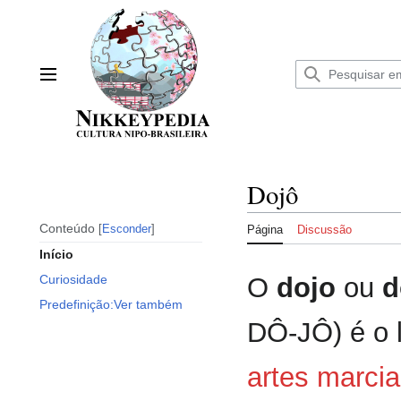
Ir
para
o
conteúdo
Menu principal
Dojô
Conteúdo
Esconder
Página
Discussão
Início
O
dojo
ou
d
Curiosidade
Predefinição:Ver também
DÔ-JÔ) é o 
artes marcia