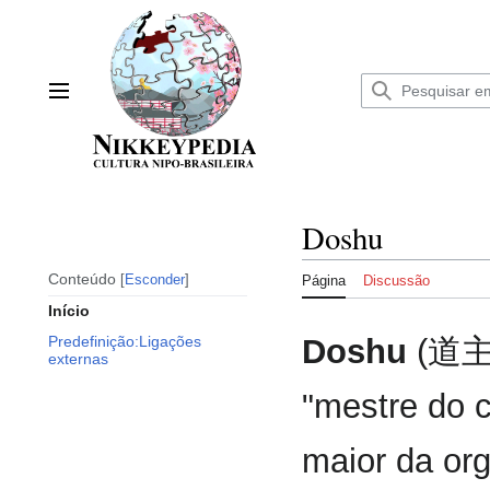
Ir
para
o
conteúdo
Menu principal
Doshu
Conteúdo
Esconder
Página
Discussão
Início
Doshu
(道主) 
Predefinição:Ligações
externas
"mestre do 
maior da or