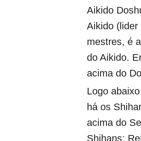
Aikido Doshu
Aikido (lide
mestres, é a
do Aikido. E
acima do Do
Logo abaixo 
há os Shiha
acima do Se
Shihans: Re