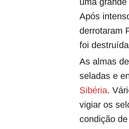
uma grande 
Após intens
derrotaram P
foi destruíd
As almas de
seladas e en
Sibéria
. Vár
vigiar os se
condição de 