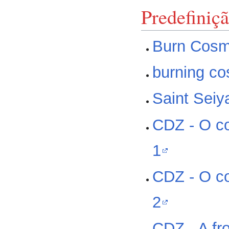
Predefiniç
Burn Cosmo
burning co
Saint Seiya
CDZ - O co
1
CDZ - O co
2
CDZ - A fro