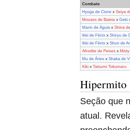
Combate
Hyoga de Cisne
x
Seiya 
Mouses de Baleia
x
Geki 
Marin de Águia
x
Shina d
Ikki de Fênix
x
Shiryu de 
Ikki de Fênix
x
Shun de A
Afrodite de Peixes
x
Misty
Mu de Áries
x
Shaka de V
Kiki
x
Tatsumi Tokumaru
Hipermito
Seção que na
atual. Revel