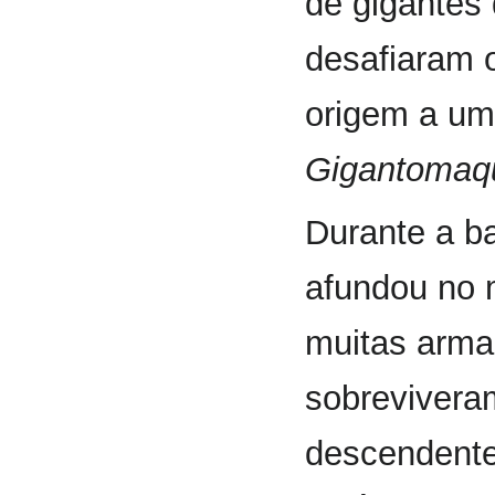
de gigantes
desafiaram 
origem a um
Gigantomaq
Durante a ba
afundou no 
muitas arma
sobrevivera
descendent