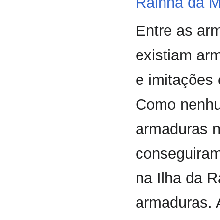
Rainha da M
Entre as ar
existiam arm
e imitações
Como nenhum 
armaduras n
conseguiram 
na Ilha da 
armaduras. 