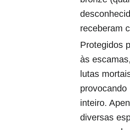
desconhecid
receberam cl
Protegidos 
às escamas,
lutas morta
provocando 
inteiro. Ape
diversas es