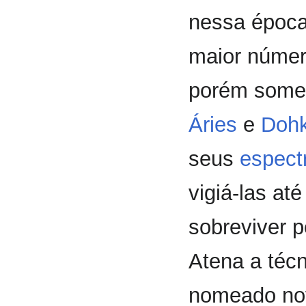
nessa época
maior número
porém somen
Áries
e
Dohk
seus
espect
vigiá-las at
sobreviver 
Atena a téc
nomeado nov