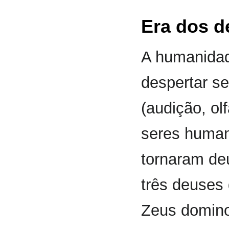
Era dos d
A humanidad
despertar se
(audição, olf
seres human
tornaram de
três deuses 
Zeus domino