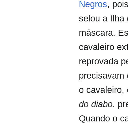
Negros
, poi
selou a Ilh
máscara. Es
cavaleiro e
reprovada pe
precisavam d
o cavaleiro
do diabo
, pr
Quando o ca