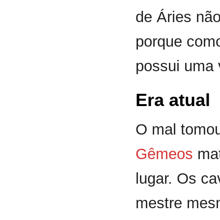
de Áries nã
porque como
possui uma 
Era atual
O mal tomou
Gêmeos
mat
lugar. Os ca
mestre mesm