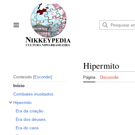
Ir
para
o
conteúdo
Menu principal
Hipermito
Conteúdo
Esconder
Página
Discussão
Início
Combates inusitados
Hipermito
Alternar subseção Hipermito
Era da criação
Era dos deuses
Era do caos