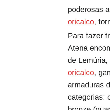
poderosas a
oricalco
, to
Para fazer 
Atena enco
de Lemúria, 
oricalco
, ga
armaduras d
categorias: o
bronze (quar