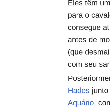
Eles têm uma
para o caval
consegue ati
antes de mor
(que desmaia
com seu san
Posteriorme
Hades
junto
Aquário
, co