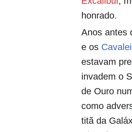
Excalibur
, m
honrado.
Anos antes 
e os
Cavalei
estavam pres
invadem o S
de Ouro num
como adversá
titã da Galá