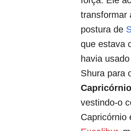
força. Ele a
transformar 
postura de
S
que estava 
havia usado
Shura para o
Capricórni
vestindo-o 
Capricórnio 