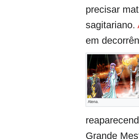
precisar ma
sagitariano.
em decorrên
Atena.
reaparecend
Grande Mestr