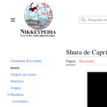
Ir
para
o
conteúdo
Menu principal
Shura de Capr
Conteúdo
Esconder
Página
Discussão
Início
Origem do nome
Histórico
Golpes
Batalhas
Alternar subseção Batalhas
Combateu