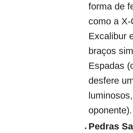
forma de f
como a X-C
Excalibur 
braços si
Espadas (
desfere um
luminosos,
oponente).
Pedras Sal