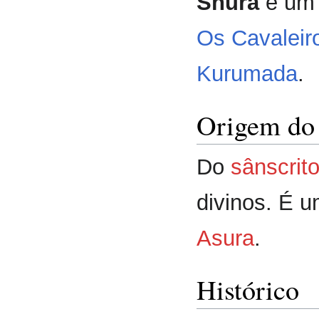
Shura
é um 
Os Cavaleir
Kurumada
.
Origem do
Do
sânscrit
divinos. É 
Asura
.
Histórico