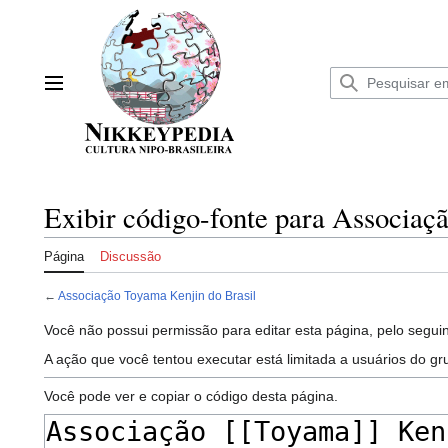
Ir
para
o
conteúdo
Menu principal
Exibir código-fonte para Associaç
Página
Discussão
←
Associação Toyama Kenjin do Brasil
Você não possui permissão para editar esta página, pelo seguin
A ação que você tentou executar está limitada a usuários do g
Você pode ver e copiar o código desta página.