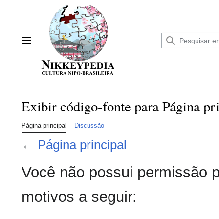
Ir
para
o
conteúdo
Menu principal
Exibir código-fonte para Página pr
Página principal
Discussão
←
Página principal
Você não possui permissão pa
motivos a seguir: