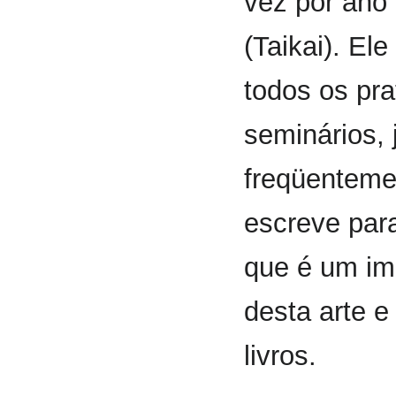
vez por ano
(Taikai). El
todos os pra
seminários, 
freqüenteme
escreve par
que é um imp
desta arte 
livros.