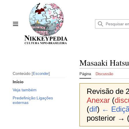
Ir
para
o
conteúdo
Menu principal
Masaaki Hats
Conteúdo
Esconder
Página
Discussão
Início
Revisão de 2
Veja também
Predefinição:Ligações
Anexar
(
dis
externas
(
dif
)
← Ediçã
posterior → (